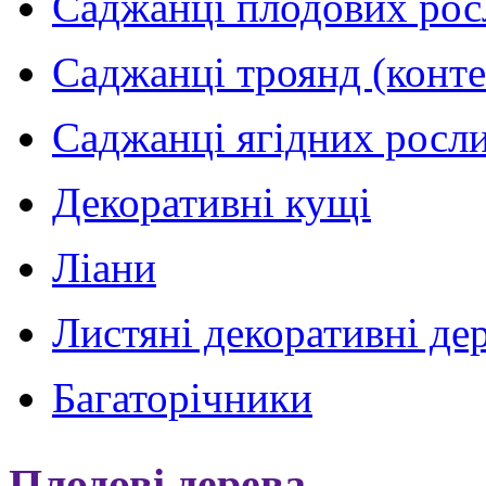
Саджанці плодових рос
Саджанці троянд (конт
Саджанці ягідних росли
Декоративні кущі
Ліани
Листяні декоративні де
Багаторічники
Плодові дерева