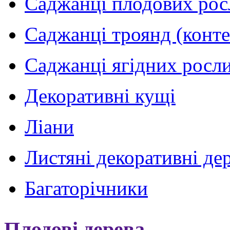
Саджанці плодових рос
Саджанці троянд (конт
Саджанці ягідних росли
Декоративні кущі
Ліани
Листяні декоративні де
Багаторічники
Плодові дерева