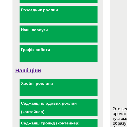
Розсадник рослин
Наші послуги
Графік роботи
Наші ціни
Хвойні рослини
Саджанці плодових рослин
Это ве
(контейнер)
аромат
густом
образу
Саджанці троянд (контейнер)