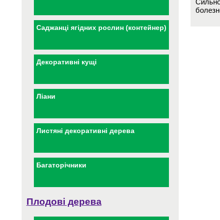
Сильно
болезн
Саджанці ягідних рослин (контейнер)
Декоративні кущі
Ліани
Листяні декоративні дерева
Багаторічники
Плодові дерева