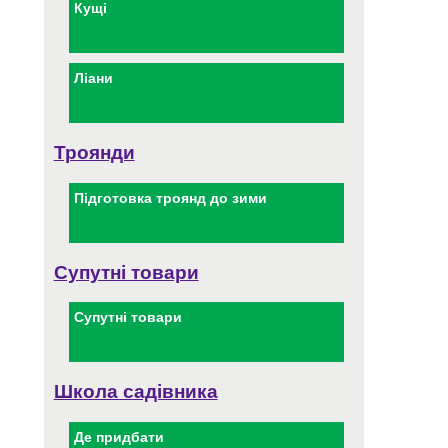
Кущі
Ліани
Троянди
Підготовка троянд до зими
Супутні товари
Супутні товари
Школа садівника
Де придбати