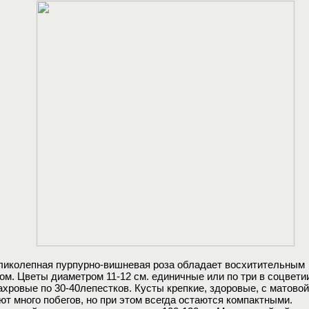
ликолепная пурпурно-вишневая роза обладает восхитительным
ом. Цветы диаметром 11-12 см. единичные или по три в соцвети
ахровые по 30-40лепестков. Кусты крепкие, здоровые, с матовой
ют много побегов, но при этом всегда остаются компактными.