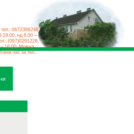
 тел.: 0672388246
0-19.00, нд 8.00 –
ел.: (097)0291226,
0 – 16.00; Можна
ізній час за тел.:
ни