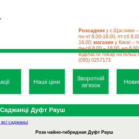
Розсадник
у с.Щасливе –
пн-чт 8.00-18.00, пт-сб 8.0
16.00;
магазин
у Києві – т
пн-сб 8.00 – 18.00, нд 8.0
відкласти товар на більш п
(095) 0257173
Зворотній
кції
Наші ціни
Нови
зв'язок
Саджанці Дуфт Рауш
 всі саджанці
Роза чайно-гибридная Дуфт Рауш