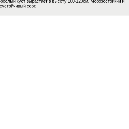
рослый куст вырастает в высоту 100-120см. Морозостойкий и
еустойчивый сорт.