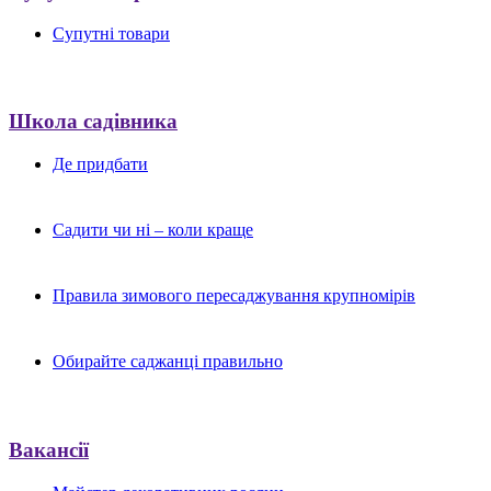
Супутні товари
Школа садівника
Де придбати
Садити чи ні – коли краще
Правила зимового пересаджування крупномірів
Обирайте саджанці правильно
Вакансії