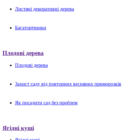
Листяні декоративні дерева
Багаторічники
Плодові дерева
Плодові дерева
Захист саду від повторних весняних приморозків
Як посадити сад без проблем
Ягідні кущі
Ягідні кущі