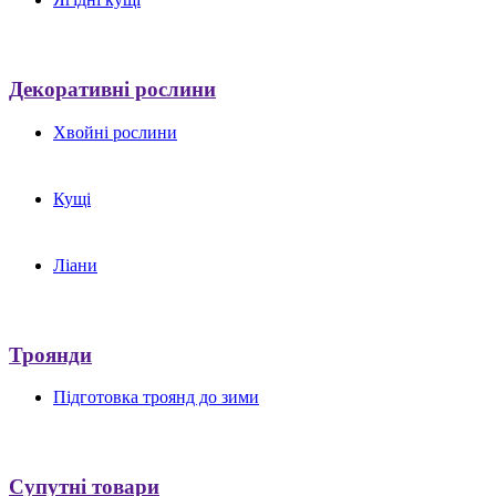
Декоративні рослини
Хвойні рослини
Кущі
Ліани
Троянди
Підготовка троянд до зими
Супутні товари