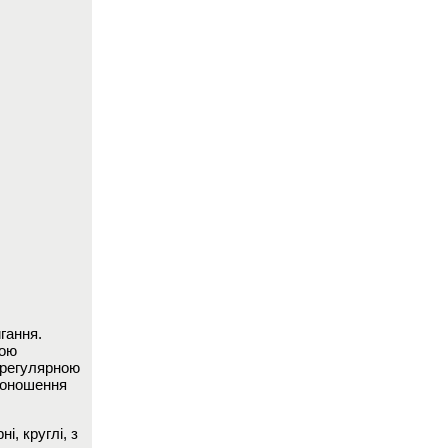
гання.
кою
, регулярною
доношення
і, круглі, з