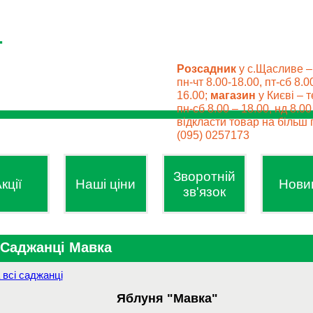
Розсадник
у с.Щасливе –
пн-чт 8.00-18.00, пт-сб 8.0
16.00;
магазин
у Києві – т
пн-сб 8.00 – 18.00, нд 8.0
відкласти товар на більш п
(095) 0257173
Зворотній
кції
Наші ціни
Нови
зв'язок
Саджанці Мавка
 всі саджанці
Яблуня "Мавка"