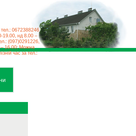
 тел.: 0672388246
0-19.00, нд 8.00 –
ел.: (097)0291226,
0 – 16.00; Можна
ізній час за тел.:
ни