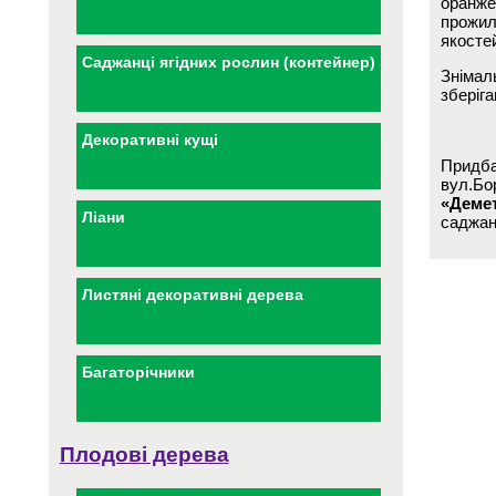
оранже
прожил
якосте
Саджанці ягідних рослин (контейнер)
Знімаль
зберіг
Декоративні кущі
Придба
вул.Бор
«Деме
Ліани
саджан
Листяні декоративні дерева
Багаторічники
Плодові дерева