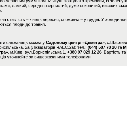
во-червоним рум’янком. М’якуш жовтувато-кремовий, із зеленув
ками, ламкий, середньозернистий, дуже соковитий, високих сма
й.
на стиглість – кінець вересня, споживча – у грудні. У холодильн
аються плоди до травня.
ти саджанець можна у
Садовому центрі «Деметра»,
с.Щасливе
испільська, 2а (Ліквідаторів ЧАЕС,2а); тел.:
(044) 587 78 20
та
М
тра»
, м.Київ, вул.Бориспільська,1,
+380 97 029 12 26
. Вартість та
ців уточнюйте за вищевказаними телефонами.