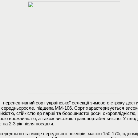
 перспективний сорт української селекції зимового строку дости
 середньоросле, підщепа ММ-106. Сорт характеризується висо
йкістю, стійкістю до парші та борошнистої роси, скороплідністю
рою врожайністю, а також високою транспортабельністю. У пло
 на 2-3 рік після посадки.
ереднього та вище середнього розмірів, масою 150-170г, одномірн