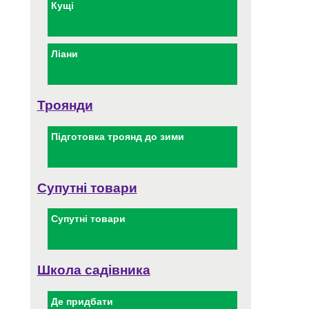
Кущі
Ліани
Троянди
Підготовка троянд до зими
Супутні товари
Супутні товари
Школа садівника
Де придбати