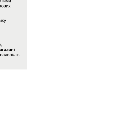
атими
кових
ику
,
агазині
 наявність