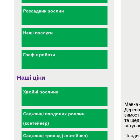
Розсадник рослин
Наші послуги
Графік роботи
Наші ціни
Хвойні рослини
Мавка –
Дерево
Саджанці плодових рослин
зимості
та щед
(контейнер)
вступає
Плоди с
Саджанці троянд (контейнер)