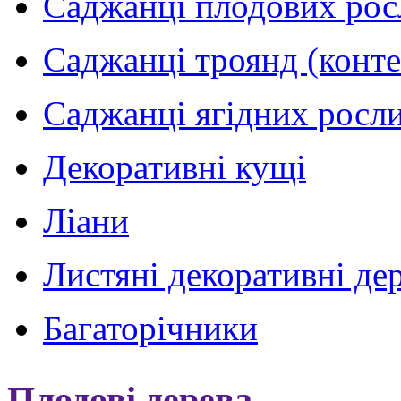
Саджанці плодових рос
Саджанці троянд (конт
Саджанці ягідних росли
Декоративні кущі
Ліани
Листяні декоративні де
Багаторічники
Плодові дерева