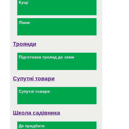
Кущі
Ліани
Троянди
Підготовка троянд до зими
Супутні товари
Супутні товари
Школа садівника
Де придбати