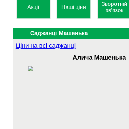
Зворотній
Акції
Наші ціни
зв'язок
Саджанці Машенька
Ціни на всі саджанці
Алича Машенька