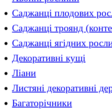
Саджанці плодових рос
Саджанці троянд (конт
Саджанці ягідних росли
Декоративні кущі
Ліани
Листяні декоративні де
Багаторічники