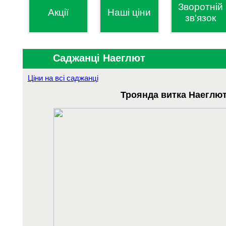
Зворотній
Акції
Наші ціни
зв'язок
Саджанці Наеглют
Ціни на всі саджанці
Троянда витка Наеглю