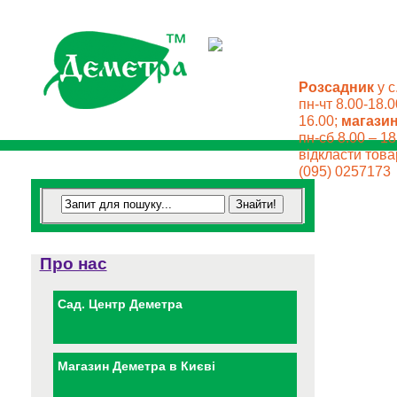
Розсадник
у с
пн-чт 8.00-18.0
16.00;
магази
пн-сб 8.00 – 18
відкласти товар
(095) 0257173
Про нас
Сад. Центр Деметра
Магазин Деметра в Києві