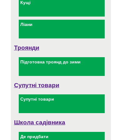
Кущі
Ліани
Троянди
Підготовка троянд до зими
Супутні товари
Супутні товари
Школа садівника
Де придбати