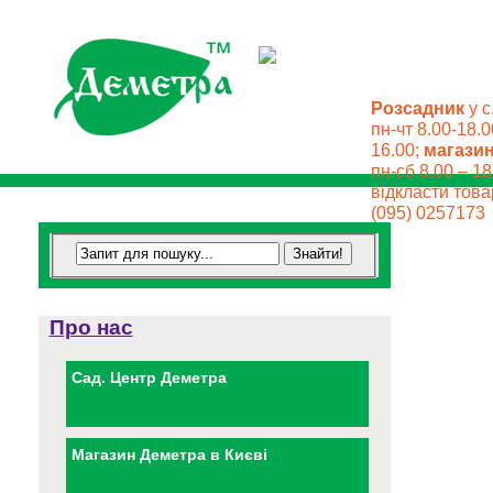
Розсадник
у с
пн-чт 8.00-18.0
16.00;
магази
пн-сб 8.00 – 18
відкласти товар
(095) 0257173
Про нас
Сад. Центр Деметра
Магазин Деметра в Києві