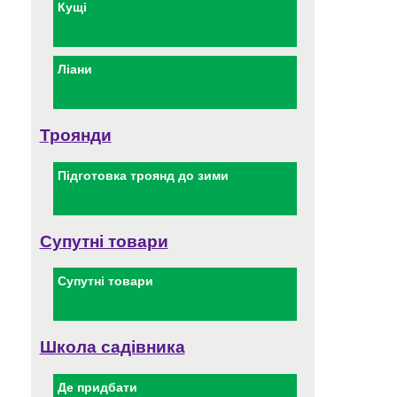
Кущі
Ліани
Троянди
Підготовка троянд до зими
Супутні товари
Супутні товари
Школа садівника
Де придбати