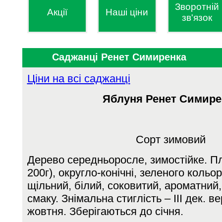
Зворотній
Акції
Наші ціни
зв'язок
Саджанці Ренет Симиренка
Ціни на всі саджанці
Яблуня
Ренет Симире
Сорт зимовий
Дерево середньоросле, зимостійке. Пл
200г), округло-конічні, зеленого кольо
щільний, білий, соковитий, ароматний
смаку. Знімальна стиглість – ІІІ дек. ве
жовтня. Зберігаються до січня.