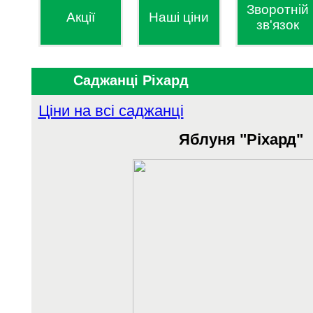
Зворотній
Акції
Наші ціни
зв'язок
Саджанці Ріхард
Ціни на всі саджанці
Яблуня "Ріхард"