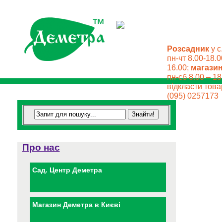
Розсадник
у с
пн-чт 8.00-18.0
16.00;
магази
пн-сб 8.00 – 18
відкласти товар
(095) 0257173
Про нас
Сад. Центр Деметра
Магазин Деметра в Києві