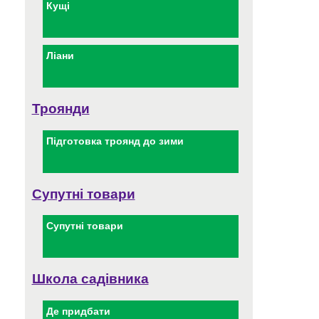
Кущі
Ліани
Троянди
Підготовка троянд до зими
Супутні товари
Супутні товари
Школа садівника
Де придбати