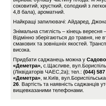
соковитий, хрусткий, солодкий з легко
4,8 бала), ароматний.
Найкращі запилювачі: Айдаред, Джона
Знімальна стиглість – кінець вересня 
Відмінно зберігаються до травня, не 
смакових та зовнішніх якостей. Транс
висока.
Придбати саджанець можна у
Садово
«Деметра»,
с.Щасливе, вул.Бориспіль
(Ліквідаторів ЧАЕС,2а); тел.:
(044) 587
«Деметра»
, м.Київ, вул.Бориспільська
26
. Вартість та наявність саджанців у
вищевказаними телефонами.