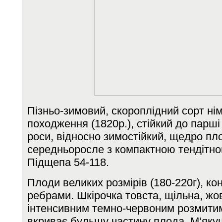
Пізньо-зимовий, скороплідний сорт ні
походження (1820р.), стійкий до парші
роси, відносно зимостійкий, щедро пл
середньоросле з компактною тендітн
Підщепа 54-118.
Плоди великих розмірів (180-220г), ко
ребрами. Шкірочка товста, щільна, жо
інтенсивним темно-червоним розмити
вкриває бульшу частину плода. М’яку