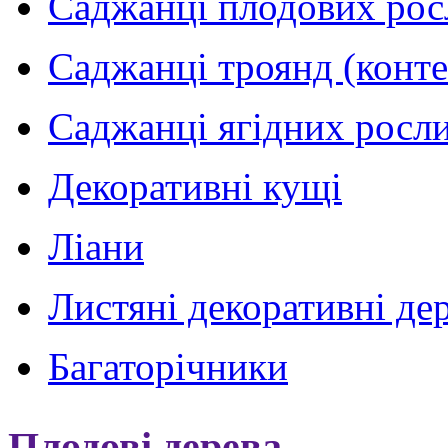
Саджанці плодових рос
Саджанці троянд (конт
Саджанці ягідних росли
Декоративні кущі
Ліани
Листяні декоративні де
Багаторічники
Плодові дерева