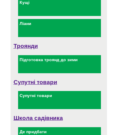
Кущі
Ліани
Троянди
Підготовка троянд до зими
Супутні товари
Супутні товари
Школа садівника
Де придбати