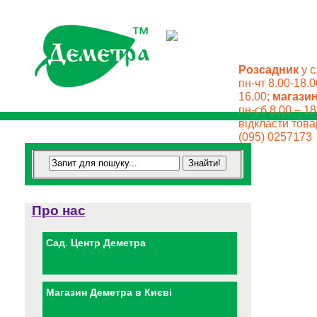
Розсадник
у с
пн-чт 8.00-18.0
16.00;
магази
пн-сб 8.00 – 18
відкласти товар
(095) 0257173
Про нас
Сад. Центр Деметра
Магазин Деметра в Києві