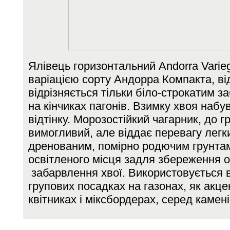
Ялівець горизонтальний Andorra Varie
варіацією сорту Андорра Компакта, ві
відрізняється тільки біло-строкатим з
на кінчиках пагонів. Взимку хвоя набу
відтінку. Морозостійкий чагарник, до гр
вимогливий, але віддає перевагу легк
дренованим, помірно родючим грунта
освітленого місця задля збереження о
забарвлення хвої. Використовується в
групових посадках на газонах, як акц
квітниках і міксбордерах, серед камені