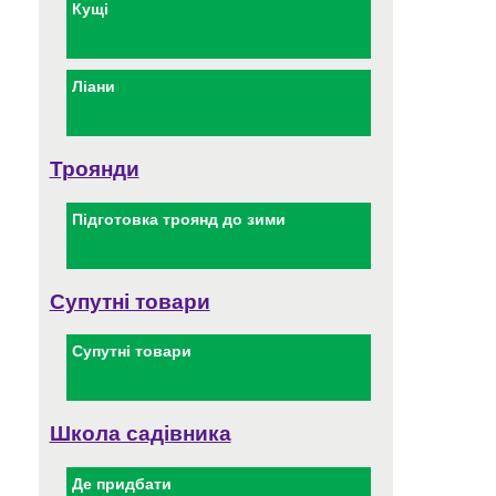
Кущі
Ліани
Троянди
Підготовка троянд до зими
Супутні товари
Супутні товари
Школа садівника
Де придбати