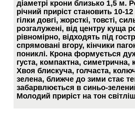
діаметрі крони близько 1,5 м. 
річний приріст становить 10-12
гілки довгі, жорсткі, товсті, си
розгалужені, від центру куща 
рівномірно, відходять під гост
спрямовані вгору, кінчики пагон
пониклі. Крона формується ду
густа, компактна, симетрична, 
Хвоя блискуча, голчаста, колюч
зелена, ближче до зими стає т
забарвлюється в синьо-зелений
Молодий приріст на тон світліш