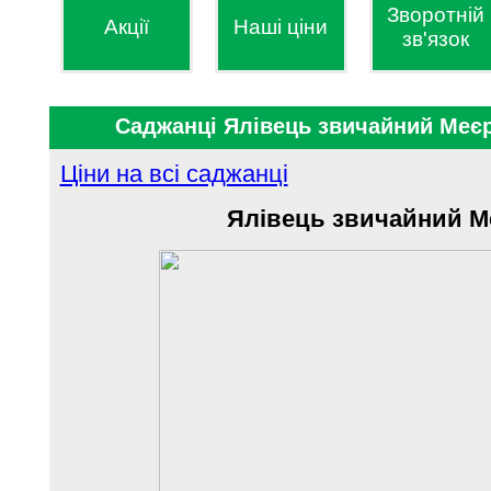
Зворотній
Акції
Наші ціни
зв'язок
Саджанці Ялівець звичайний Меє
Ціни на всі саджанці
Ялівець звичайний М