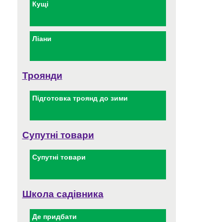
Кущі
Ліани
Троянди
Підготовка троянд до зими
Супутні товари
Супутні товари
Школа садівника
Де придбати