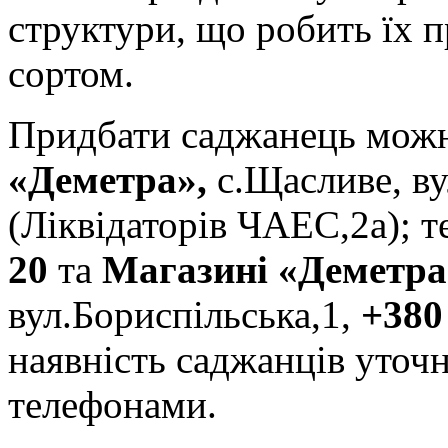
структури, що робить їх
сортом.
Придбати саджанець мож
«Деметра»,
с.Щасливе, ву
(Ліквідаторів ЧАЕС,2а); т
20
та
Магазині «Деметра
вул.Бориспільська,1,
+380
наявність саджанців уточ
телефонами.