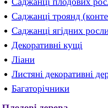
Саджанці плодових рос
Саджанці троянд (конт
Саджанці ягідних росли
Декоративні кущі
Ліани
Листяні декоративні де
Багаторічники
Плодові дерева