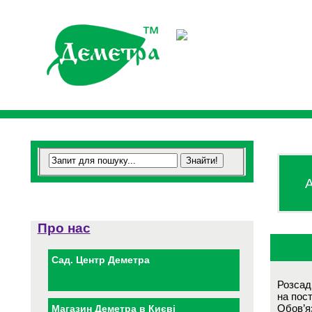
А
Про нас
Сад. Центр Деметра
Розсад
на пос
Обов’яз
Магазин Деметра в Києві