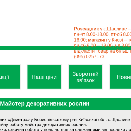
Розсадник
у с.Щасливе –
пн-чт 8.00-18.00, пт-сб 8.0
16.00;
магазин
у Києві – т
пн-сб 8.00 – 18.00, нд 8.0
відкласти товар на більш п
(095) 0257173
Зворотній
кції
Наші ціни
Нови
зв'язок
Майстер декоративних рослин
ник «Деметра» у Бориспільському р-ні Київської обл. с.Щасливе
тійну роботу майстра декоративних рослин.
ки: фізична робота у полі, догляд за саджанцями від посадки до