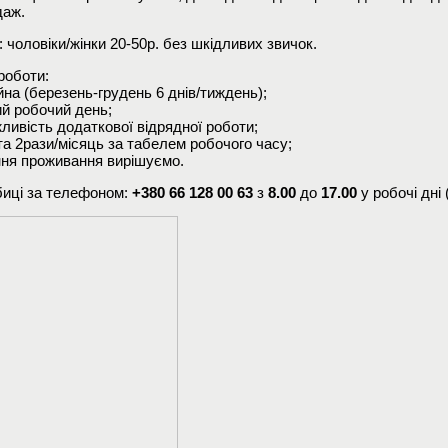
даж.
 чоловіки/жінки 20-50р. без шкідливих звичок.
роботи:
йна (березень-грудень 6 днів/тиждень);
ий робочий день;
ливість додаткової відрядної роботи;
та 2рази/місяць за табелем робочого часу;
ння проживання вирішуємо.
иці за телефоном:
+380 66 128 00 63
з
8.00
до
17.00
у робочі дні 