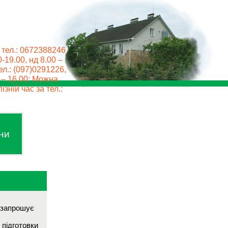
 тел.: 0672388246
0-19.00, нд 8.00 –
ел.: (097)0291226,
0 – 16.00; Можна
ізній час за тел.:
ни
 запрошує
 підготовки