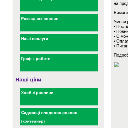
на про
Вимоги:
Розсадник рослин
Умови 
• Пості
• Повн
• Є мож
Наші послуги
• Опла
• Пита
Подроб
Графік роботи
Наші ціни
Хвойні рослини
Саджанці плодових рослин
(контейнер)