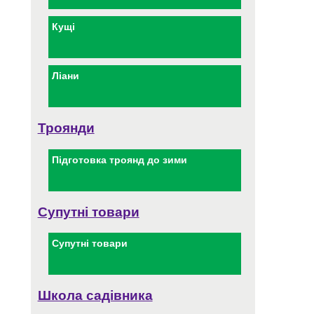
Кущі
Ліани
Троянди
Підготовка троянд до зими
Супутні товари
Супутні товари
Школа садівника