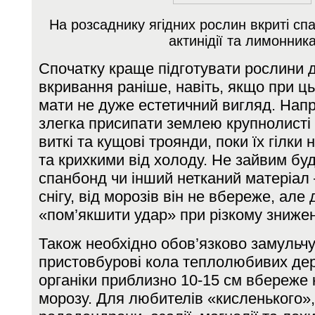
На розсаднику ягідних рослин вкриті с
актинідії та лимонник
Спочатку краще підготувати рослини 
вкривання раніше, навіть, якщо при ц
мати не дуже естетичний вигляд. Напр
злегка присипати землею крупнолисті г
виткі та кущові троянди, поки їх гілки
та крихкими від холоду. Не зайвим бу
спанбонд чи інший нетканий матеріал 
снігу, від морозів він не вбереже, ал
«пом’якшити удар» при різкому знижен
Також необхідно обов’язково замульч
пристовбурові кола теплолюбивих дер
органіки приблизно 10-15 см вбереже 
морозу. Для любителів «кисленького»,