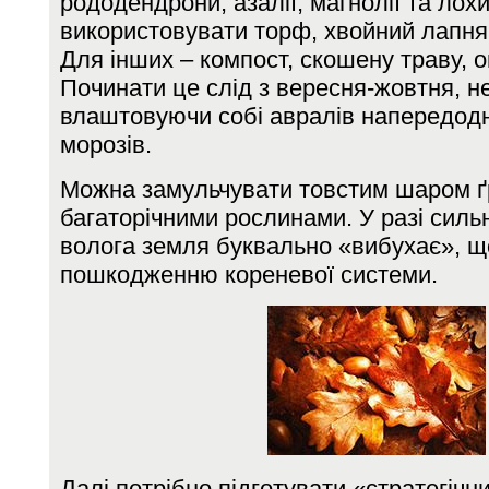
рододендрони, азалії, магнолії та ло
використовувати торф, хвойний лапняк
Для інших – компост, скошену траву, о
Починати це слід з вересня-жовтня, н
влаштовуючи собі авралів напередодн
морозів.
Можна замульчувати товстим шаром ґр
багаторічними рослинами. У разі сил
волога земля буквально «вибухає», щ
пошкодженню кореневої системи.
Далі потрібно підготувати «стратегічн