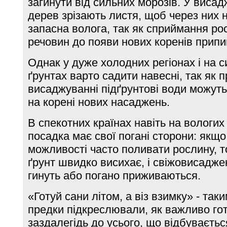
загинути від сильних морозів. У виса
дерев зрізають листя, щоб через них 
запасна волога, так як сприймання р
речовин до появи нових коренів припи
Однак у дуже холодних регіонах і на с
ґрунтах варто садити навесні, так як 
висаджуванні підґрунтові води можуть
на корені нових насаджень.
В спекотних країнах навіть на вологих
посадка має свої погані сторони: якщ
можливості часто поливати рослину, то
ґрунт швидко висихає, і свіжовисадже
гинуть або погано приживаються.
«Готуй сани літом, а віз взимку» - так
предки підкреслювали, як важливо го
заздалегідь до усього, що відбуваєтьс