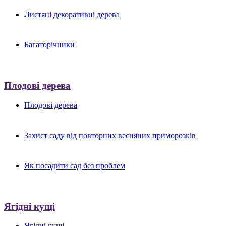
Листяні декоративні дерева
Багаторічники
Плодові дерева
Плодові дерева
Захист саду від повторних весняних приморозків
Як посадити сад без проблем
Ягідні кущі
Ягідні кущі