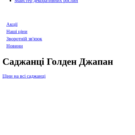
Майстер декоративних рослин
Акції
Наші ціни
Зворотній зв'язок
Новини
Саджанці Голден Джапан
Ціни на всі саджанці