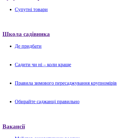
Супутні товари
Школа садівника
Де придбати
Садити чи ні – коли краще
Правила зимового пересаджування крупномірів
Обирайте саджанці правильно
Вакансії