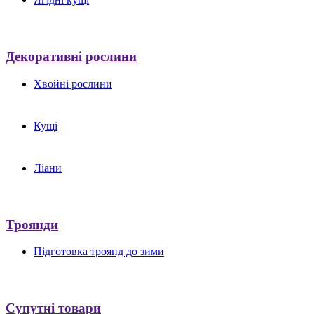
Декоративні рослини
Хвойні рослини
Кущі
Ліани
Троянди
Підготовка троянд до зими
Супутні товари