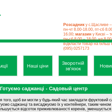
Розсадник
у с.Щасливе –
пн-чт 8.00-18.00, пт-сб 8.0
16.00;
магазин
у Києві – т
пн-сб 8.00 – 18.00, нд 8.0
відкласти товар на більш п
(095) 0257173
Зворотній
кції
Наші ціни
Нови
зв'язок
Готуємо саджанці - Садовый центр
я того, щоб ви могли у будь-який час закладати фруктовий с
туємо саджанці та висаджуємо їх у контейнери, таким чином
ільшується відсоток приживлюваності коренів, зменшується