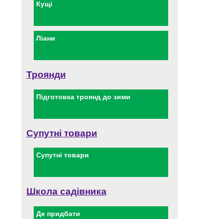
Кущі
Ліани
Троянди
Підготовка троянд до зими
Супутні товари
Супутні товари
Школа садівника
Де придбати