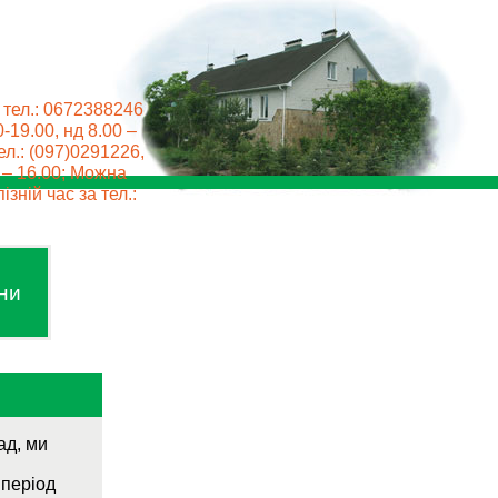
 тел.: 0672388246
0-19.00, нд 8.00 –
ел.: (097)0291226,
0 – 16.00; Можна
ізній час за тел.:
ни
ад, ми
 період