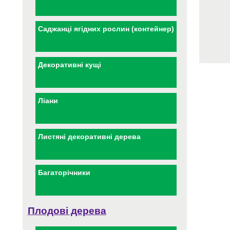
Саджанці ягідних рослин (контейнер)
Декоративні кущі
Ліани
Листяні декоративні дерева
Багаторічники
Плодові дерева