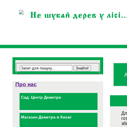
А
Про нас
Сад. Центр Деметра
Дл
Магазин Деметра в Києві
го
зб