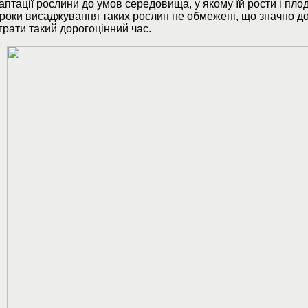
аптації рослини до умов середовища, у якому їй рости і пло
роки висаджування таких рослин не обмежені, що значно д
грати такий дорогоцінний час.