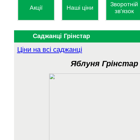
Зворотній
Акції
Наші ціни
зв'язок
Саджанці Грінстар
Ціни на всі саджанці
Яблуня Грінста