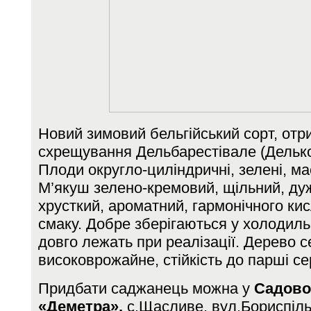
Новий зимовий бельгійський сорт, от
схрещування Дельбарестівале (Делькор
Плоди округло-циліндричні, зелені, ма
М’якуш зелено-кремовий, щільний, ду
хрусткий, ароматний, гармонічного ки
смаку. Добре зберігаються у холодильн
довго лежать при реалізації. Дерево 
високоврожайне, стійкість до парші се
Придбати саджанець можна у
Садово
«Деметра»,
с.Щасливе, вул.Бориспіль