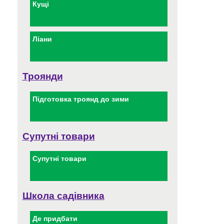
Кущі
Ліани
Троянди
Підготовка троянд до зими
Супутні товари
Супутні товари
Школа садівника
Де придбати