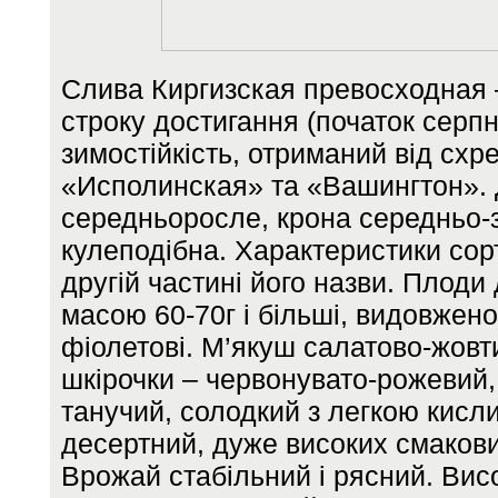
Слива Киргизская превосходная 
строку достигання (початок серпн
зимостійкість, отриманий від схр
«Исполинская» та «Вашингтон».
середньоросле, крона середньо-
кулеподібна. Характеристики сор
другій частині його назви. Плоди 
масою 60-70г і більші, видовжено
фіолетові. М’якуш салатово-жовт
шкірочки – червонувато-рожевий,
танучий, солодкий з легкою кисл
десертний, дуже високих смакови
Врожай стабільний і рясний. Вис