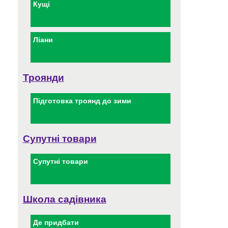
Кущі
Ліани
Троянди
Підготовка троянд до зими
Супутні товари
Супутні товари
Школа садівника
Де придбати