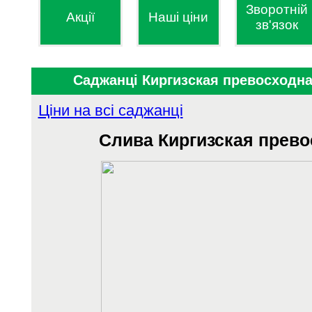
Зворотній
Акції
Наші ціни
зв'язок
Саджанці Киргизская превосходн
Ціни на всі саджанці
Слива
Киргизская прев