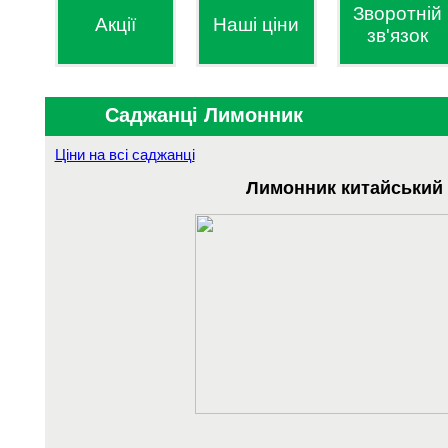
Зворотній
Акції
Наші ціни
зв'язок
Саджанці Лимонник
Ціни на всі саджанці
Лимонник китайський