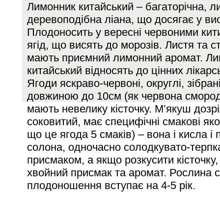
Лимонник китайський – багаторічна, л
деревоподібна ліана, що досягає у ви
Плодоносить у вересні червоними кит
ягід, що висять до морозів. Листя та 
мають приємний лимонний аромат. Л
китайський відносять до цінних лікарс
Ягоди яскраво-червоні, округлі, зібрані
довжиною до 10см (як червона смород
мають невелику кісточку. М’якуш дозр
соковитий, має специфічні смакові яко
що це ягода 5 смаків) – вона і кисла і 
солона, одночасно солодкувато-терпк
присмаком, а якщо розкусити кісточку,
хвойний присмак та аромат. Рослина 
плодоношення вступає на 4-5 рік.