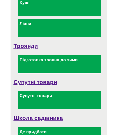
Кущі
Ліани
Троянди
Підготовка троянд до зими
Супутні товари
Супутні товари
Школа садівника
Де придбати