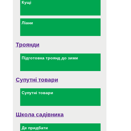
Кущі
Ліани
Троянди
Підготовка троянд до зими
Супутні товари
Супутні товари
Школа садівника
Де придбати