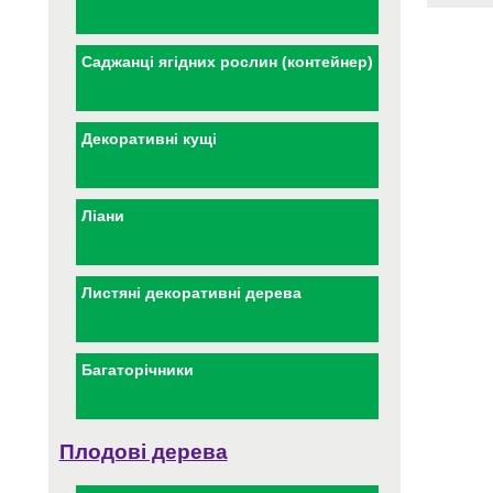
Саджанці ягідних рослин (контейнер)
Декоративні кущі
Ліани
Листяні декоративні дерева
Багаторічники
Плодові дерева