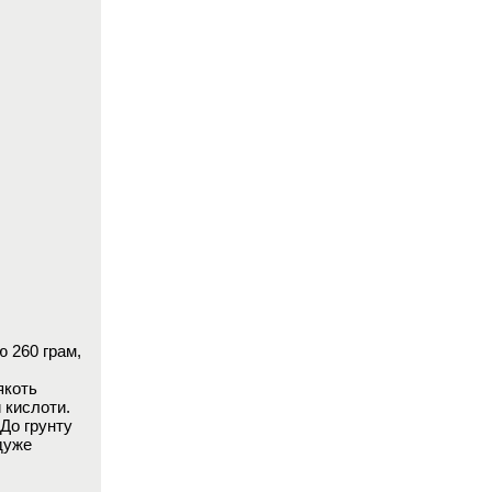
ою
260 грам
,
якоть
 кислоти.
До грунту
дуже