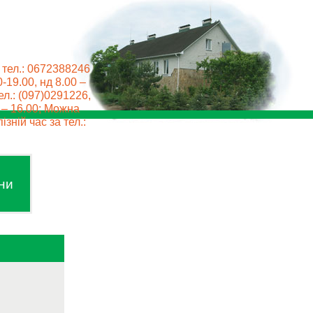
 тел.: 0672388246
0-19.00, нд 8.00 –
ел.: (097)0291226,
0 – 16.00; Можна
ізній час за тел.:
ни