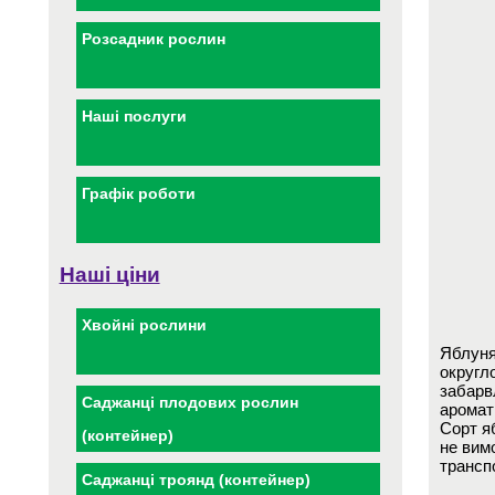
Розсадник рослин
Наші послуги
Графік роботи
Наші ціни
Хвойні рослини
Яблуня
округло
забарвл
Саджанці плодових рослин
аромат
Сорт я
(контейнер)
не вим
трансп
Саджанці троянд (контейнер)