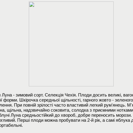
 Луна - зимовий сорт. Селекція Чехія. Плоди досить великі, ваг
ї форми. Шкірочка середньої щільності, гарного жовто - зеленого
ення. При повній зрілості часто властивий легкий рум'янець. М'
на, щільна, надзвичайно соковита, солодка з приємними нотками
блуні Луна средньостійкий до хвороб, добре переносить морози. 
огливий. Перші плоди можна пробувати на 2-й рік, а самі яблука 
ортабельні.