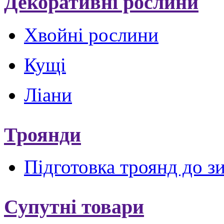
Декоративні рослини
Хвойні рослини
Кущі
Ліани
Троянди
Підготовка троянд до з
Супутні товари