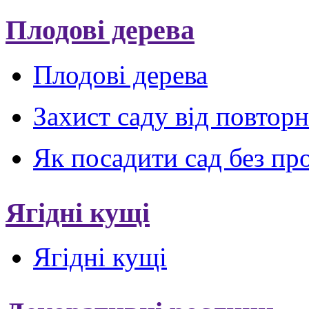
Плодові дерева
Плодові дерева
Захист саду від повтор
Як посадити сад без пр
Ягідні кущі
Ягідні кущі