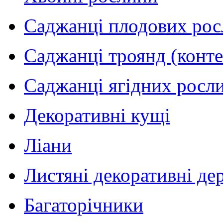
Саджанці плодових рос
Саджанці троянд (конт
Саджанці ягідних росли
Декоративні кущі
Ліани
Листяні декоративні де
Багаторічники