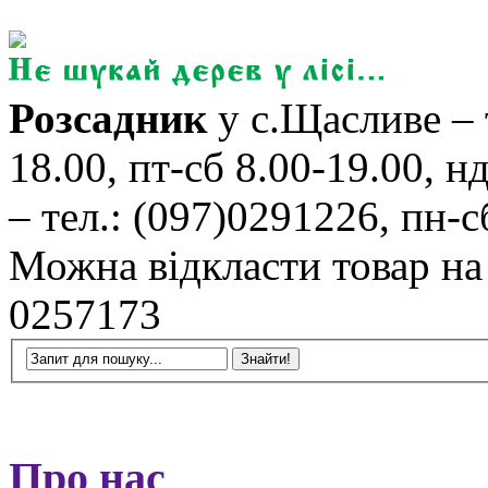
Розсадник
у с.Щасливе – 
18.00, пт-сб 8.00-19.00, н
– тел.: (097)0291226, пн-сб
Можна відкласти товар на б
0257173
Про нас