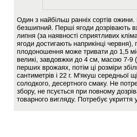
Один з найбільш ранніх сортів ожини.
безшипний. Перші ягоди дозрівають в
липня (за наявності сприятливих клім
ягоди достигають наприкінці червня), 
плодоношення може тривати до 1,5 мі
великі, завдовжки до
4 см
, масою 7-9 (
перших врожаях, потім ці розміри зб
сантиметрів
і
22 г
. М'якуш середньої щ
солодкого, десертного смаку. Не потр
збору, не псується при повному дозрів
товарного вигляду. Потребує укриття у