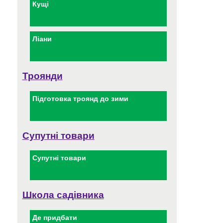
Кущі
Ліани
Троянди
Підготовка троянд до зими
Супутні товари
Супутні товари
Школа садівника
Де придбати