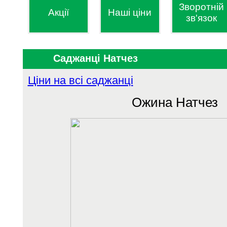
Зворотній
Акції
Наші ціни
зв'язок
Саджанці Натчез
Ціни на всі саджанці
Ожина
Натчез