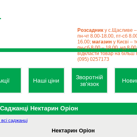
Розсадник
у с.Щасливе –
пн-чт 8.00-18.00, пт-сб 8.0
16.00;
магазин
у Києві – т
пн-сб 8.00 – 18.00, нд 8.0
відкласти товар на більш п
(095) 0257173
Зворотній
кції
Наші ціни
Нови
зв'язок
Саджанці Нектарин Оріон
 всі саджанці
Нектарин Оріон