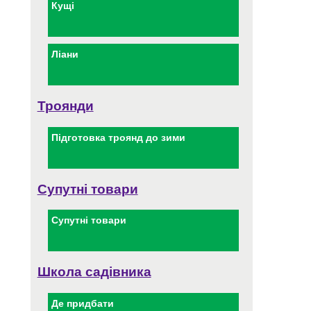
Кущі
Ліани
Троянди
Підготовка троянд до зими
Супутні товари
Супутні товари
Школа садівника
Де придбати