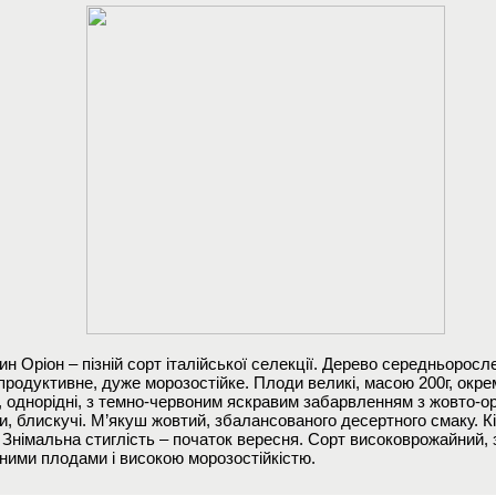
н Оріон – пізній сорт італійської селекції. Дерево середньоросле
родуктивне, дуже морозостійке. Плоди великі, масою 200г, окрем
і, однорідні, з темно-червоним яскравим забарвленням з жовто-
и, блискучі. М’якуш жовтий, збалансованого десертного смаку. К
. Знімальна стиглість – початок вересня. Сорт високоврожайний,
ними плодами і високою морозостійкістю.