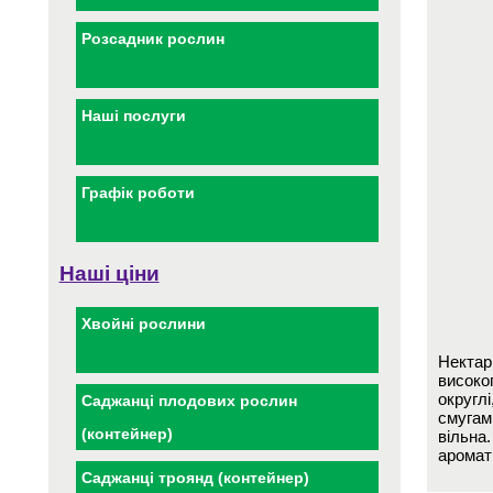
Розсадник рослин
Наші послуги
Графік роботи
Наші ціни
Хвойні рослини
Нектари
високоп
округл
Саджанці плодових рослин
смугам
(контейнер)
вільна
аромат
Саджанці троянд (контейнер)