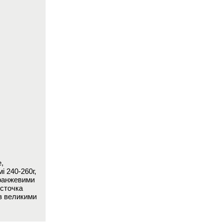
,
і 240-260г,
оранжевими
істочка
 з великими