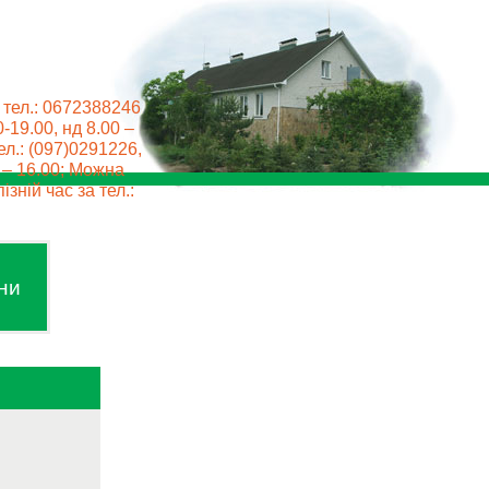
 тел.: 0672388246
0-19.00, нд 8.00 –
ел.: (097)0291226,
0 – 16.00; Можна
ізній час за тел.:
ни