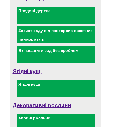
Плодові дерева
Захист саду від повторних весняних
приморозків
Як посадити сад без проблем
Ягідні кущі
Ягідні кущі
Декоративні рослини
Хвойні рослини