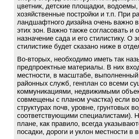
цветник, дет­ские площадки, водоемы,
хозяйственные по­стройки и т.п. При р
ландшафтного дизайна очень важно в
этих зон. Важно также согласовать и 
назначение сада и его стилистику. О 
стилис­тике будет сказано ниже в отде
Во-вторых, необходимо иметь так на
предпроектные материалы. В них вход
местности, в масш­табе, выполненны
районных служб, генплан со всеми 
коммуникациями, недвижимы­ми объек
совмещены с планом участка) если в
структурах почв, уровне, грунто­вых в
соответствующими специалистами). Н
плане, как правило, всегда указыва
посадки, дороги и уклон местности в 