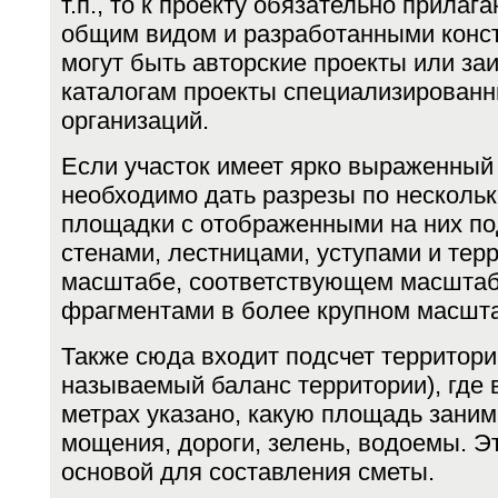
т.п., то к проекту обязательно прилаг
общим видом и разработанными конс
могут быть авторс­кие проекты или з
каталогам проекты спе­циализирован
организаций.
Если участок имеет ярко выраженный 
необходимо дать разрезы по несколь
площадки с отображен­ными на них п
стенами, лестницами, уступами и тер
масштабе, соответствующем масштаб
фрагментами в более крупном масшта
Также сюда входит подсчет территори
называемый баланс территории), где 
метрах указано, какую площадь заним
мощения, дороги, зелень, во­доемы. Э
основой для составления сметы.