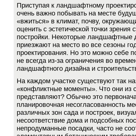
Приступая к ландшафтному проектир
очень важно побы­вать на месте будущ
«вжиться» в климат, почву, ок­ружаю
оценить с эстетической точки зрения
постройки. Некоторые ландшафтные 
приезжают на место во все сезоны го
проек­тирования. Но это можно себе п
не всегда из-за ограничения во време
ландшафтного дизайна и строительст
На каждом участке существуют так н
«конфликт­ные моменты». Что они из 
представляют? Обычно это первонач
планировочная несогласованность ме
различных зон сада и построек, визуа
несоответствие дома и подсобных пос
не­продуманные посадки, часто не со