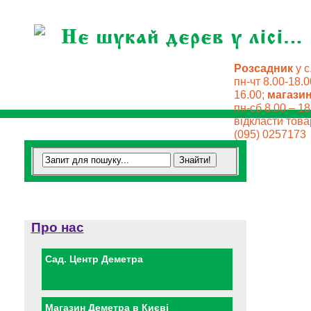
Розсадник
у с
пн-чт 8.00-18.0
16.00;
магази
пн-сб 8.00 – 18
відкласти товар
(095) 0257173
Про нас
Сад. Центр Деметра
Магазин Деметра в Києві