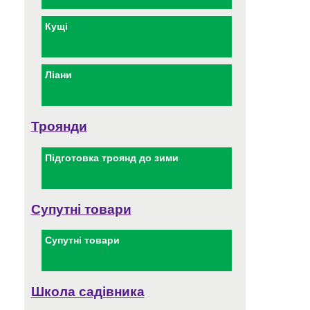
Кущі
Ліани
Троянди
Підготовка троянд до зими
Супутні товари
Супутні товари
Школа садівника