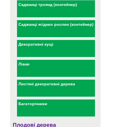
Саджанці троянд (контейнер)
Саджанці ягідних рослин (контейнер)
Декоративні кущі
Ліани
Листяні декоративні дерева
Багаторічники
Плодові дерева