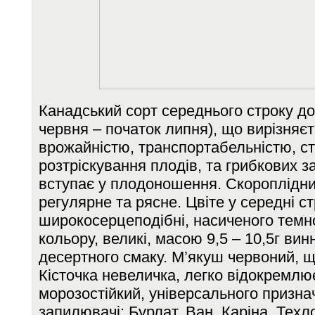
Канадський сорт середнього строку до
червня – початок липня), що вирізняє
врожайністю, транспортабельністю, ст
розтріскування плодів, та грибкових 
вступає у плодоношення. Скороплідн
регулярне та рясне. Цвіте у середні с
широкосерцеподібні, насиченого темн
кольору, великі, масою 9,5 – 10,5г ви
десертного смаку. М’якуш червоний, щ
Кісточка невеличка, легко відокремлю
морозостійкий, універсального призна
запилювачі: Бурлат, Ван, Каріна, Техл