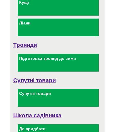
Кущі
Ліани
Троянди
Підготовка троянд до зими
Супутні товари
Супутні товари
Школа садівника
Де придбати