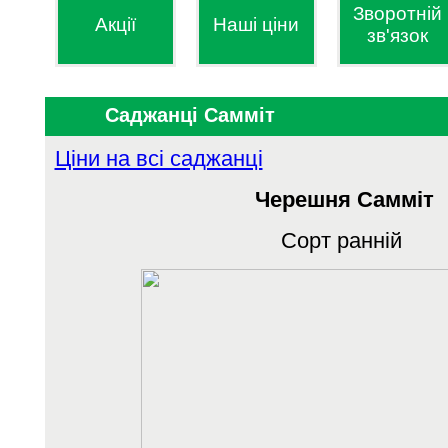
Зворотній
Акції
Наші ціни
зв'язок
Саджанці Самміт
Ціни на всі саджанці
Черешня Самміт
Сорт ранній