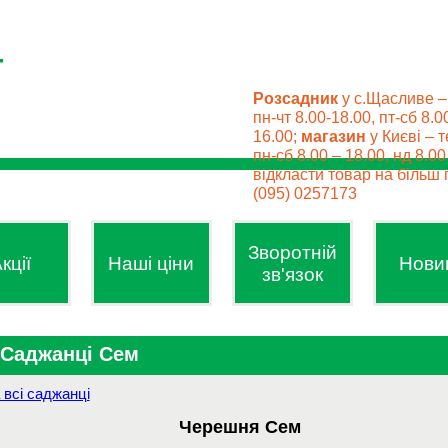
Розсадник
у с.Щасливе –
пн-чт 8.00-18.00, пт-сб 8.0
16.00;
магазин
у Києві – т
пн-сб 8.00 – 18.00, нд 8.0
відкласти товар на більш п
(095) 0257173
Зворотній
кції
Наші ціни
Нови
зв'язок
Саджанці Сем
 всі саджанці
Черешня
Сем