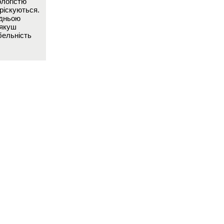
ологістю
ріскуються.
едньою
’якуш
бельність