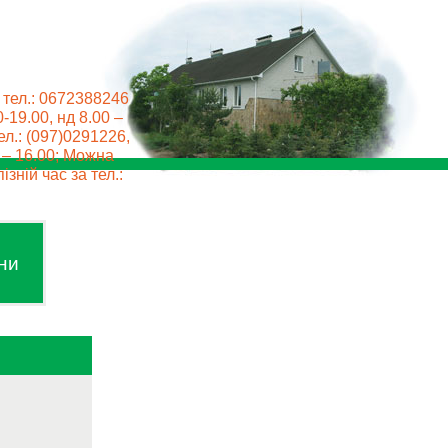
 тел.: 0672388246
0-19.00, нд 8.00 –
ел.: (097)0291226,
0 – 16.00; Можна
ізній час за тел.:
ни