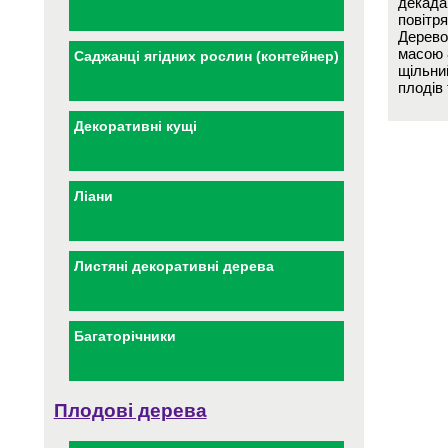
декада
повітр
Дерево
масою 8
Саджанці ягідних рослин (контейнер)
щільни
плодів 
Декоративні кущі
Ліани
Листяні декоративні дерева
Багаторічники
Плодові дерева