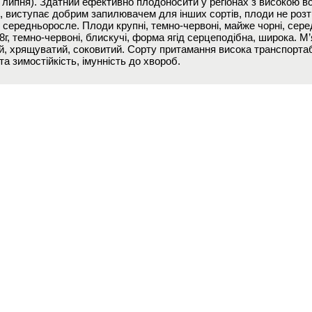
 липня). Здатний ефективно плодоносити у регіонах з високою в
я, виступає добрим запилювачем для інших сортів, плоди не розт
 середньоросле. Плоди крупні, темно-червоні, майже чорні, сер
г, темно-червоні, блискучі, форма ягід серцеподібна, широка. М
й, хрящуватий, соковитий. Сорту притамання висока транспорта
та зимостійкість, імунність до хвороб.