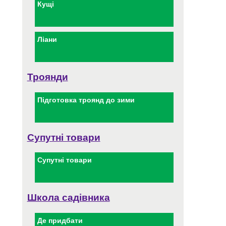
Кущі
Ліани
Троянди
Підготовка троянд до зими
Супутні товари
Супутні товари
Школа садівника
Де придбати