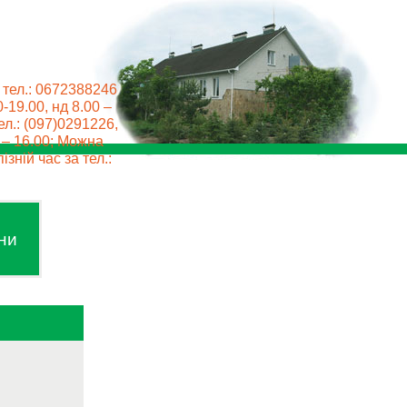
 тел.: 0672388246
0-19.00, нд 8.00 –
ел.: (097)0291226,
0 – 16.00; Можна
ізній час за тел.:
ни