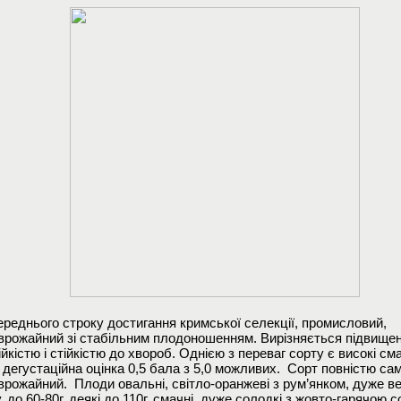
ереднього строку достигання кримської селекції, промисловий,
врожайний зі стабільним плодоношенням. Вирізняється підвище
йкістю і стійкістю до хвороб. Однією з переваг сорту є високі сма
 дегустаційна оцінка 0,5 бала з 5,0 можливих. Сорт повністю са
врожайний. Плоди овальні, світло-оранжеві з рум’янком, дуже в
, до 60-80г, деякі до 110г, смачні, дуже солодкі з жовто-гарячою 