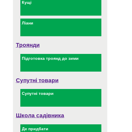
Кущі
Ліани
Троянди
Підготовка троянд до зими
Супутні товари
Супутні товари
Школа садівника
Де придбати