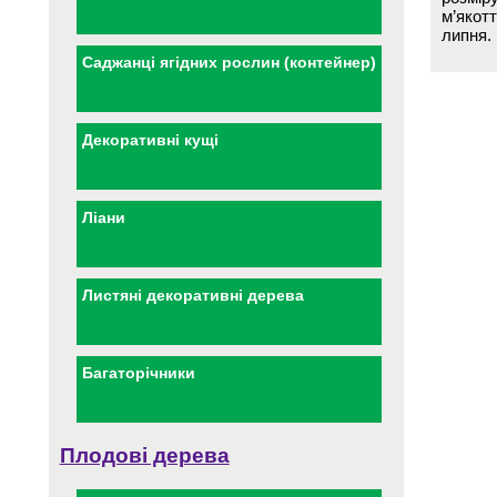
м’якотт
липня.
Саджанці ягідних рослин (контейнер)
Декоративні кущі
Ліани
Листяні декоративні дерева
Багаторічники
Плодові дерева