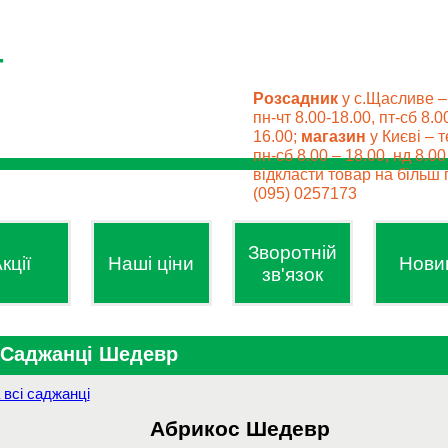
Розсадник
у с.Щасливе –
пн-чт 8.00-18.00, пт-сб 8.0
16.00;
магазин
у Києві – т
пн-сб 8.00 – 18.00, нд 8.0
відкласти товар на більш п
(095) 0257173
Зворотній
кції
Наші ціни
Нови
зв'язок
Саджанці Шедевр
 всі саджанці
Абрикос
Шедевр