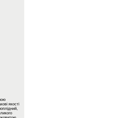
ною
кові якості
моплідний,
еликого
соковитою