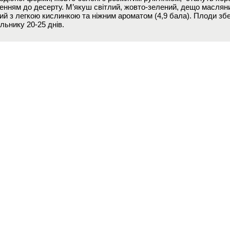
енням до десерту. М’якуш світлий, жовто-зелений, дещо маслян
ий з легкою кислинкою та ніжним ароматом (4,9 бала). Плоди збе
льнику 20-25 днів.