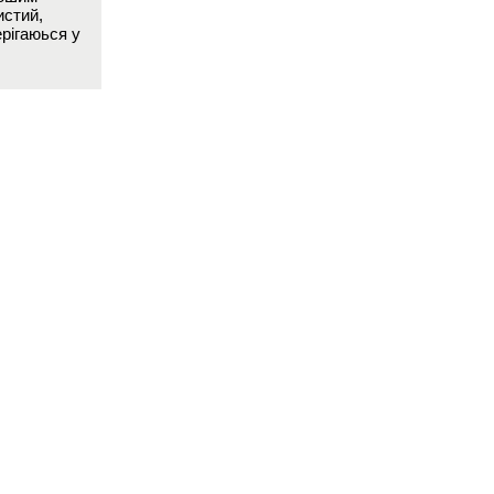
истий,
рігаюься у