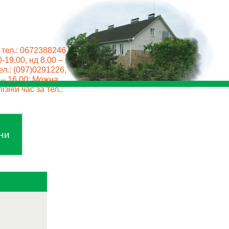
 тел.: 0672388246
0-19.00, нд 8.00 –
ел.: (097)0291226,
0 – 16.00; Можна
ізній час за тел.:
ни