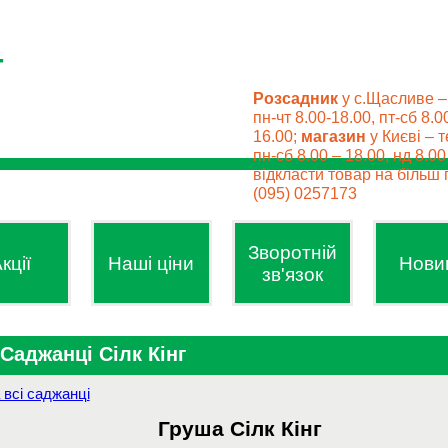
Розсадник
у с.Щасливе –
пн-чт 8.00-18.00, пт-сб 8.0
16.00;
магазин
у Києві – т
пн-сб 8.00 – 18.00, нд 8.0
відкласти товар на більш п
(095) 0257173
Зворотній
кції
Наші ціни
Нови
зв'язок
Саджанці Сілк Кінг
 всі саджанці
Груша
Сілк Кінг