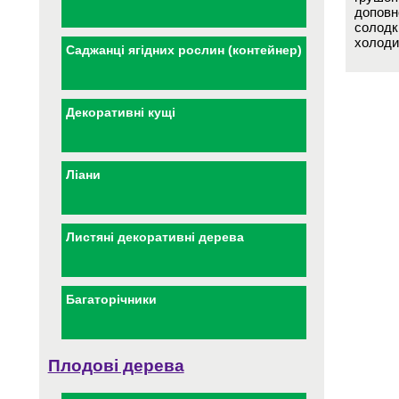
доповн
солодк
холоди
Саджанці ягідних рослин (контейнер)
Декоративні кущі
Ліани
Листяні декоративні дерева
Багаторічники
Плодові дерева