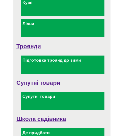
Кущі
Ліани
Троянди
Підготовка троянд до зими
Супутні товари
Супутні товари
Школа садівника
Де придбати