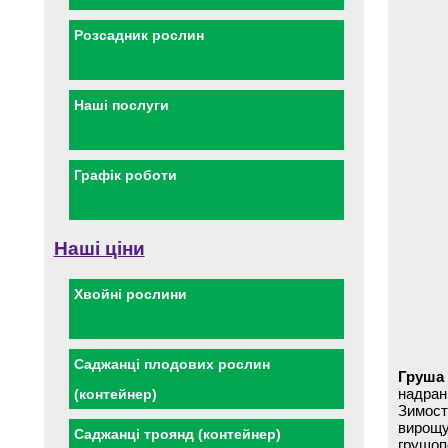
Розсадник рослин
Наші послуги
Графік роботи
Наші ціни
Хвойні рослини
Саджанці плодових рослин
Груша 
надранн
(контейнер)
Зимост
вирощу
Саджанці троянд (контейнер)
грушоп