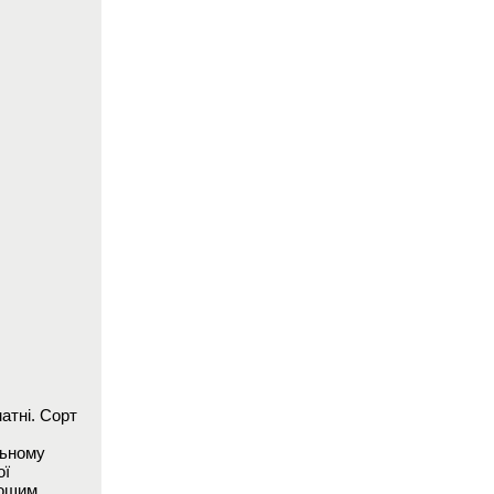
матні. Сорт
льному
ої
рошим