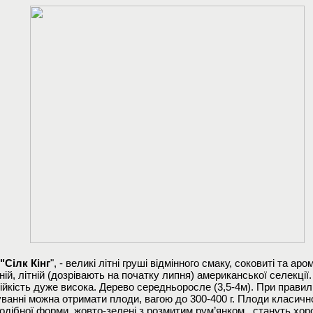
"Сілк Кінг
", - великі літні груші відмінного смаку, соковиті та аро
ій, літній (дозрівають на початку липня) американської селекції.
ійкість дуже висока. Дерево середньоросле (3,5-4м). При прави
ванні можна отримати плоди, вагою до 300-
400 г
. Плоди класичн
одібної форми, жовто-зелені з розмитим рум’янком, стануть хо