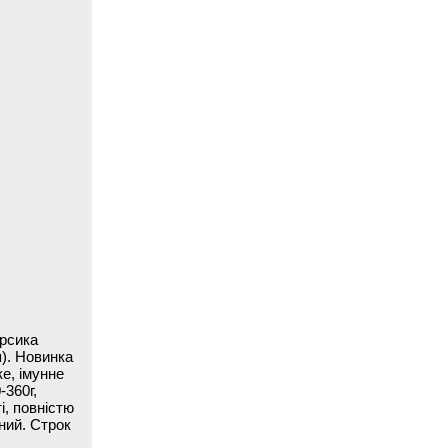
ерсика
я). Новинка
е, імунне
360г,
і, повністю
ний. Строк