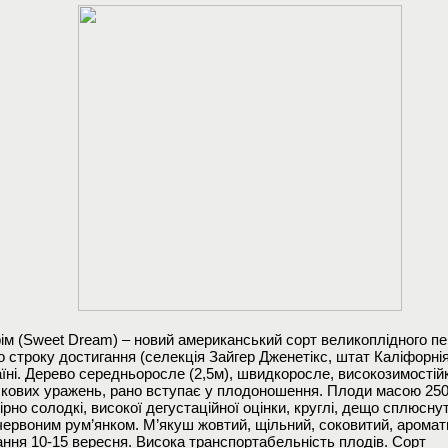
рім (Sweet Dream) – новий американський сорт великоплідного п
о строку достигання (селекція Зайгер Дженетікс, штат Каліфорні
аїні. Дерево середньоросле (2,5м), швидкоросле, високозимостійк
бкових уражень, рано вступає у плодоношення. Плоди масою 250-
рно солодкі, високої дегустаційної оцінки, круглі, дещо сплюснут
 червоним рум’янком. М’якуш жовтий, щільний, соковитий, аромат
ання 10-15 вересня. Висока транспортабельність плодів. Сорт