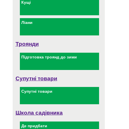
Кущі
Ліани
Троянди
Підготовка троянд до зими
Супутні товари
Супутні товари
Школа садівника
Де придбати