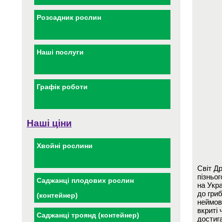
Розсадник рослин
Наші послуги
Графік роботи
Наші ціни
Хвойні рослини
Світ Д
пізньог
Саджанці плодових рослин
на Укр
до гри
(контейнер)
неймові
вкриті
Саджанці троянд (контейнер)
достиг