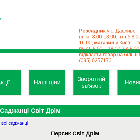
Розсадник
у с.Щасливе –
пн-чт 8.00-18.00, пт-сб 8.0
16.00;
магазин
у Києві – т
пн-сб 8.00 – 18.00, нд 8.0
відкласти товар на більш п
(095) 0257173
Зворотній
кції
Наші ціни
Нови
зв'язок
Саджанці Світ Дрім
 всі саджанці
Персик Світ Дрім