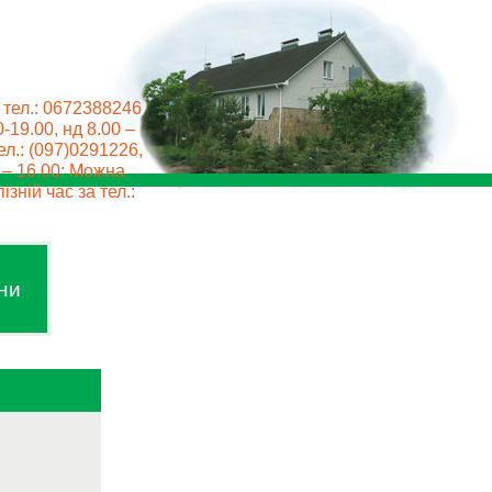
 тел.: 0672388246
0-19.00, нд 8.00 –
ел.: (097)0291226,
0 – 16.00; Можна
ізній час за тел.:
ни