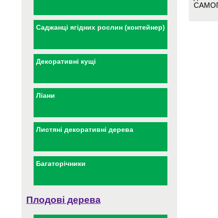
САМОП
Саджанці ягідних рослин (контейнер)
Декоративні кущі
Ліани
Листяні декоративні дерева
Багаторічники
Плодові дерева