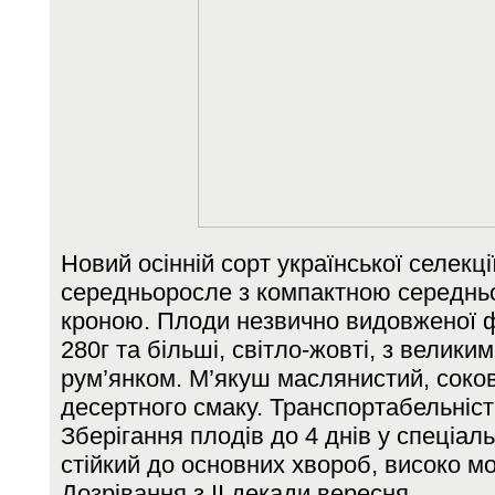
Новий осінній сорт української селекці
середньоросле з компактною середнь
кроною. Плоди незвично видовженої 
280г та більші, світло-жовті, з велики
рум’янком. М’якуш маслянистий, соков
десертного смаку. Транспортабельніст
Зберігання плодів до 4 днів у спеціал
стійкий до основних хвороб, високо мо
Дозрівання з ІІ декади вересня.