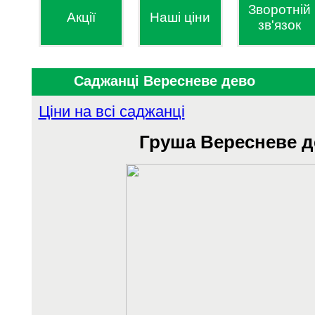
Зворотній
Акції
Наші ціни
зв'язок
Саджанці Вересневе дево
Ціни на всі саджанці
Груша
Вересневе д