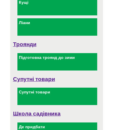
Кущі
Ліани
Троянди
Підготовка троянд до зими
Супутні товари
Супутні товари
Школа садівника
Де придбати