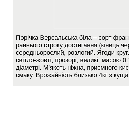
Порічка Версальська біла – сорт франц
раннього строку достигання (кінець ч
середньорослий, розлогий. Ягоди кругл
світло-жовті, прозорі, великі, масою 0,
діаметрі. М’якоть ніжна, приємного ки
смаку. Врожайність близько 4кг з куща