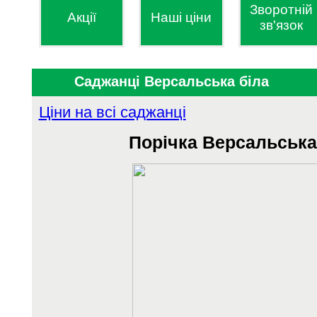
Зворотній
Акції
Наші ціни
зв'язок
Саджанці Версальська біла
Ціни на всі саджанці
Порічка
Версальська