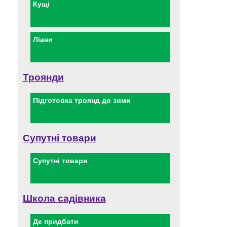
Кущі
Ліани
Троянди
Підготовка троянд до зими
Супутні товари
Супутні товари
Школа садівника
Де придбати