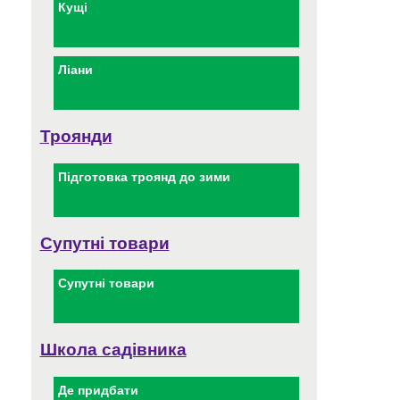
Кущі
Ліани
Троянди
Підготовка троянд до зими
Супутні товари
Супутні товари
Школа садівника
Де придбати