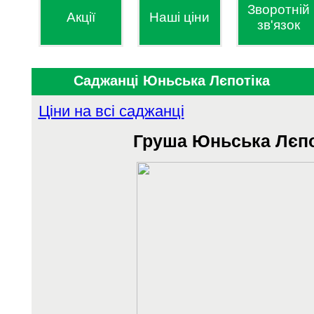
Зворотній
Акції
Наші ціни
зв'язок
Саджанці Юньська Лєпотіка
Ціни на всі саджанці
Груша
Юньська Лєпо