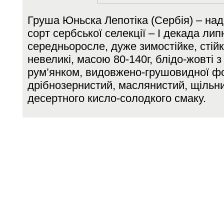
Груша Юньска Лепотіка (Сербія) – надра
сорт сербської селекції – І декада ли
середньоросле, дуже зимостійке, стій
невеликі, масою 80-140г, блідо-жовті 
рум’янком, видовжено-грушовидної ф
дрібнозернистий, маслянистий, щільни
десертного кисло-солодкого смаку.